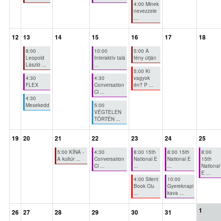
4:00 Minek
nevezzele
...
12
13
14
15
16
17
18
8:00
10:00
5:00 A
Leopold
Interaktív talá
fény útján
László ...
...
5:00 Ki
4:30
4:30
vagyok
FLEX
Conversation
én? P ...
Cl ...
4:30
Mesekedd
5:00
VÉGTELEN
TÖRTÉN ...
19
20
21
22
23
24
25
5:00 KÍNA -
4:30
8:00 15th
8:00 15th
8:00
A kultúr ...
Conversation
National E
National E
15th
Cl ...
...
...
National
E ...
4:00 Silent
10:00
Book Clu
Gyereknapi
...
kava ...
1
26
27
28
29
30
31