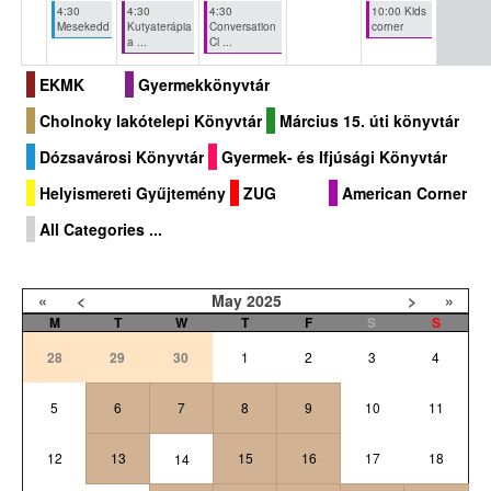
4:30
4:30
4:30
10:00 Kids
Mesekedd
Kutyaterápia
Conversation
corner
a ...
Cl ...
EKMK
Gyermekkönyvtár
Cholnoky lakótelepi Könyvtár
Március 15. úti könyvtár
Dózsavárosi Könyvtár
Gyermek- és Ifjúsági Könyvtár
Helyismereti Gyűjtemény
ZUG
American Corner
All Categories ...
«
<
May
2025
>
»
M
T
W
T
F
S
S
28
29
30
1
2
3
4
5
6
7
8
9
10
11
12
13
15
16
17
18
14