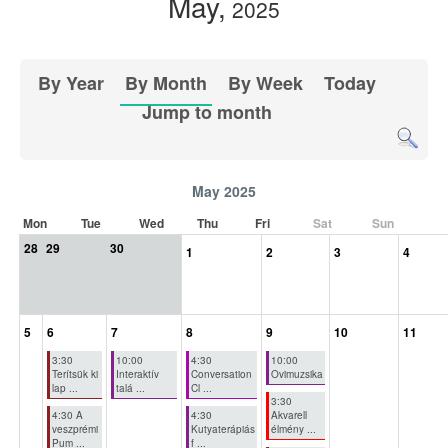
May,
2025
By Year
By Month
By Week
Today
Jump to month
May 2025
Mon
Tue
Wed
Thu
Fri
Sat
Sun
28
29
30
1
2
3
4
5
6
7
8
9
10
11
3:30
10:00
4:30
10:00
Terítsük ki
Interaktív
Conversation
Ovimuzsika
lap ...
talá ...
Cl ...
3:30
4:30 A
4:30
Akvarell
veszprémi
Kutyaterápiás
élmény ...
Pum ...
f ...