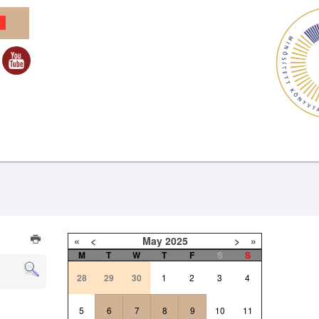
«
<
May
2025
>
»
M
T
W
T
F
S
S
28
29
30
1
2
3
4
5
6
7
8
9
10
11