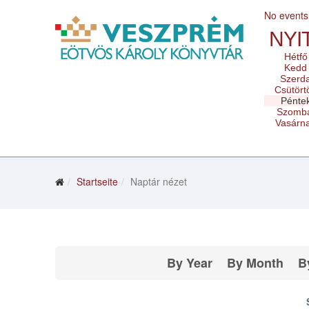
No events
NYI
Hétfő
Kedd
Szerd
Csütört
Pénte
Szomb
Vasárn
Startseite
Naptár nézet
By Year
By Month
B