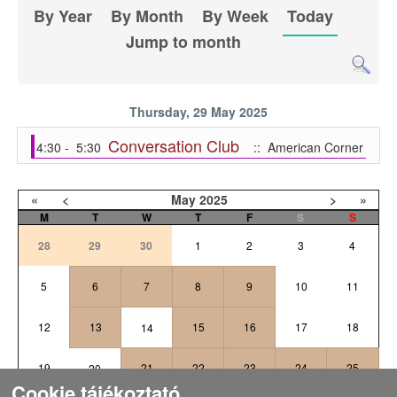
By Year
By Month
By Week
Today
Jump to month
Thursday, 29 May 2025
Conversation Club
4:30 - 5:30
:: American Corner
«
<
May
2025
>
»
M
T
W
T
F
S
S
28
29
30
1
2
3
4
5
6
7
8
9
10
11
12
13
15
16
17
18
14
19
21
22
23
24
25
20
Cookie tájékoztató