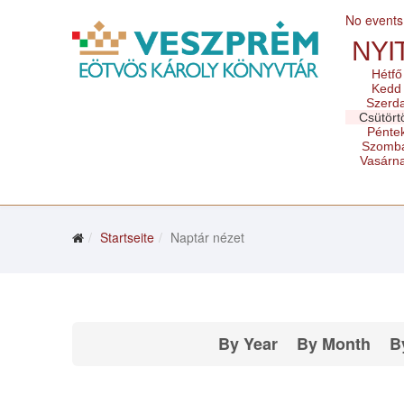
No events
NYI
Hétfő
Kedd
Szerd
Csütört
Pénte
Szomb
Vasárn
Startseite
Naptár nézet
By Year
By Month
B