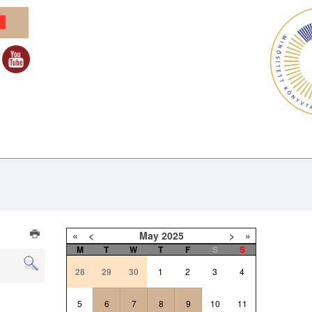
«
<
May
2025
>
»
M
T
W
T
F
S
S
28
29
30
1
2
3
4
5
6
7
8
9
10
11