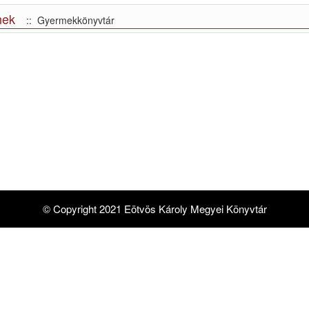
nek
:: Gyermekkönyvtár
© Copyright 2021 Eötvös Károly Megyei Könyvtár