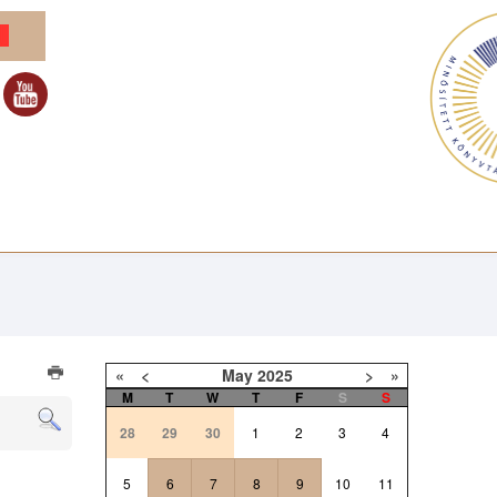
«
<
May
2025
>
»
M
T
W
T
F
S
S
28
29
30
1
2
3
4
5
6
7
8
9
10
11