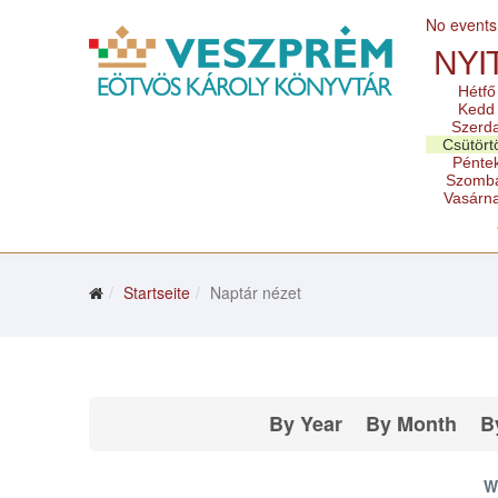
No events
NYI
Hétfő
Kedd
Szerd
Csütört
Pénte
Szomb
Vasárn
Startseite
Naptár nézet
By Year
By Month
B
W