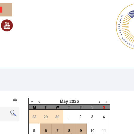
«
<
May
2025
>
»
M
T
W
T
F
S
S
28
29
30
1
2
3
4
5
6
7
8
9
10
11