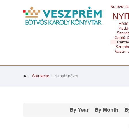
No events
NYI
Hétfő
Kedd
Szerd
Csütört
Pénte
Szomb
Vasárn
Startseite
Naptár nézet
By Year
By Month
B