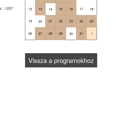
ts
: 1287
12
13
15
16
17
18
14
19
21
22
23
24
25
20
26
27
28
29
31
1
30
Vissza a programokhoz