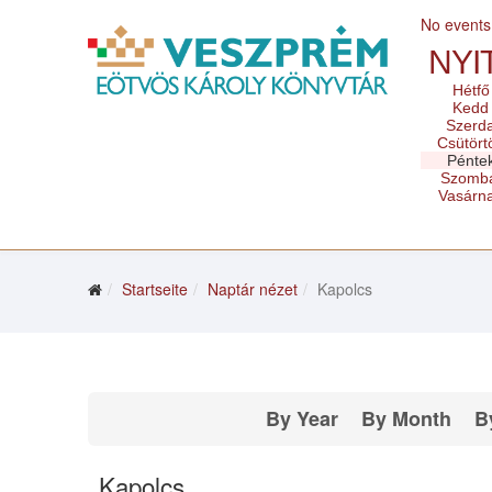
No events
NYI
Hétfő
Kedd
Szerd
Csütört
Pénte
Szomb
Vasárn
Startseite
Naptár nézet
Kapolcs
By Year
By Month
B
Kapolcs