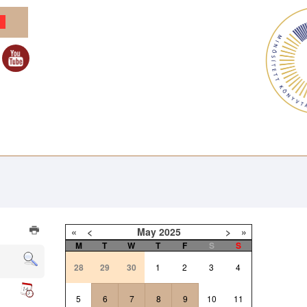
«
<
May
2025
>
»
M
T
W
T
F
S
S
28
29
30
1
2
3
4
5
6
7
8
9
10
11