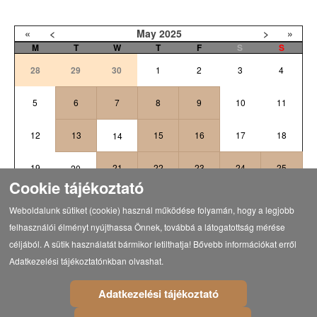
«
<
May
2025
>
»
M
T
W
T
F
S
S
28
29
30
1
2
3
4
5
6
7
8
9
10
11
12
13
15
16
17
18
14
19
21
22
23
24
25
20
Cookie tájékoztató
26
27
28
29
31
1
30
Weboldalunk sütiket (cookie) használ működése folyamán, hogy a legjobb
felhasználói élményt nyújthassa Önnek, továbbá a látogatottság mérése
céljából. A sütik használatát bármikor letilthatja! Bővebb információkat erről
Adatkezelési tájékoztatónkban olvashat.
Vissza a programokhoz
Adatkezelési tájékoztató