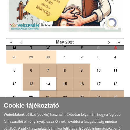
«
<
May
2025
>
»
M
T
W
T
F
S
S
28
29
30
1
2
3
4
5
6
7
8
9
10
11
12
13
15
16
17
18
14
19
21
22
23
24
25
20
Cookie tájékoztató
26
27
28
29
31
1
30
Weboldalunk sütiket (cookie) használ működése folyamán, hogy a legjobb
felhasználói élményt nyújthassa Önnek, továbbá a látogatottság mérése
céljából. A sütik használatát bármikor letilthatja! Bővebb információkat erről