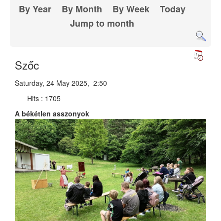
By Year
By Month
By Week
Today
Jump to month
Szőc
Saturday, 24 May 2025, 2:50
Hits
: 1705
A békétlen asszonyok