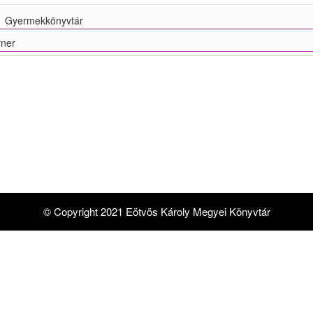
 Gyermekkönyvtár
ner
© Copyright 2021 Eötvös Károly Megyei Könyvtár