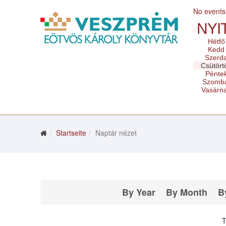
No events
NYI
Hétfő
Kedd
Szerd
Csütört
Pénte
Szomb
Vasárn
Startseite
Naptár nézet
By Year
By Month
B
T