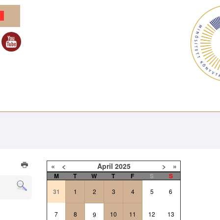
«
<
April
2025
>
»
M
T
W
T
F
S
S
31
1
2
3
4
5
6
7
8
10
11
12
13
9