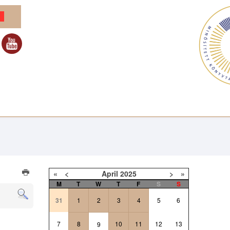
«
<
April
2025
>
»
M
T
W
T
F
S
S
31
1
2
3
4
5
6
7
8
10
11
12
13
9