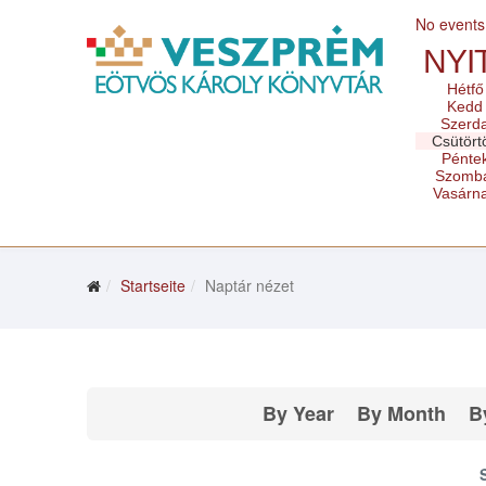
No events
NYI
Hétfő
Kedd
Szerd
Csütört
Pénte
Szomb
Vasárn
Startseite
Naptár nézet
By Year
By Month
B