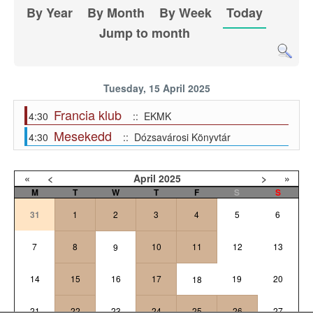
By Year
By Month
By Week
Today
Jump to month
Tuesday, 15 April 2025
Francia klub
4:30
:: EKMK
Mesekedd
4:30
:: Dózsavárosi Könyvtár
«
<
April
2025
>
»
M
T
W
T
F
S
S
31
1
2
3
4
5
6
7
8
10
11
12
13
9
14
15
16
17
19
20
18
21
22
23
24
25
26
27