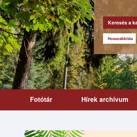
Keresés a k
Hosszabbítás
Fotótár
Hírek archívum