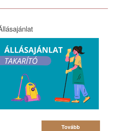
Állásajánlat
Tovább