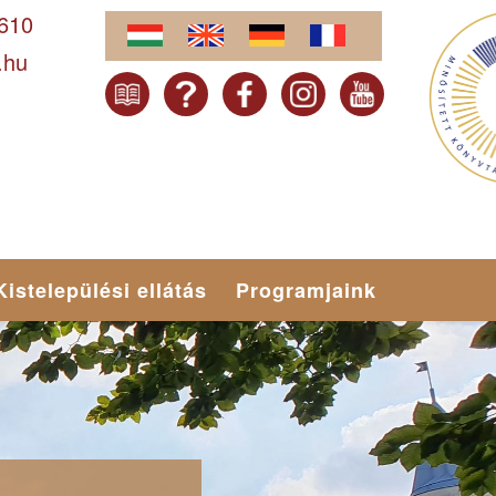
-610
.hu
Kistelepülési ellátás
Programjaink