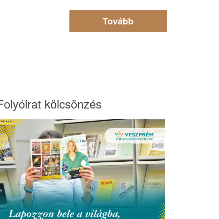
Tovább
Folyóirat kölcsönzés