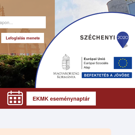
Lefoglalás menete
EKMK eseménynaptár