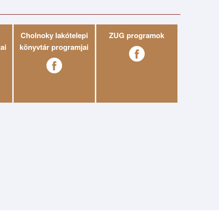
Cholnoky lakótelepi
ZUG programok
ai
könyvtár programjai