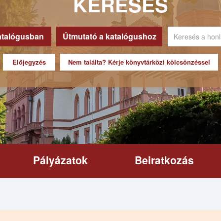
KERESÉS
atalógusban
Útmutató a katalógushoz
Előjegyzés
Nem találta? Kérje könyvtárközi kölcsönzéssel
Pályázatok
Beiratkozás