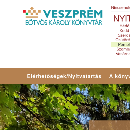
Nincsene
NYI
Hétfő
Kedd
Szerd
Csütört
Pénte
Szomb
Vasárn
Elérhetőségek/Nyitvatartás
A könyv