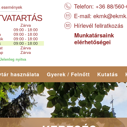
Telefon: +36 88/560
k események
E-mail:
ekmk@ekmk
TVATARTÁS
Hírlevél feliratkozás
Zárva
09:00 - 18:00
Munkatársaink
a
09:00 - 18:00
ök
09:00 - 18:00
elérhetőségei
k
09:00 - 18:00
at
Zárva
ap
Zárva
Jelenleg nyitva
tár használata
Gyerek / Felnőtt
Kutatás