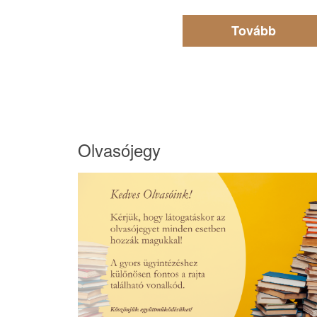
Tovább
Olvasójegy