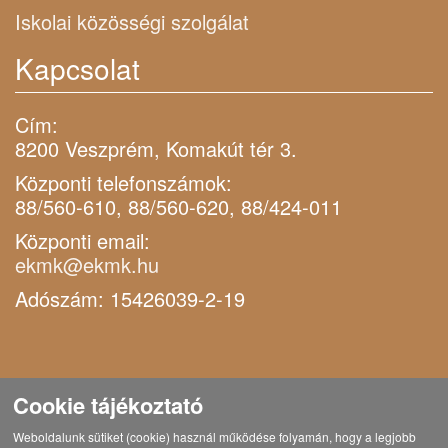
Iskolai közösségi szolgálat
Kapcsolat
Cím:
8200 Veszprém, Komakút tér 3.
Központi telefonszámok:
88/560-610, 88/560-620, 88/424-011
Központi email:
ekmk@ekmk.hu
Adószám: 15426039-2-19
Cookie tájékoztató
Weboldalunk sütiket (cookie) használ működése folyamán, hogy a legjobb