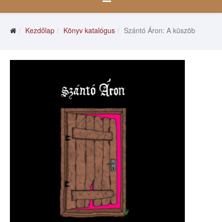
Kezdőlap
Könyv katalógus
Szántó Áron: A küszöb