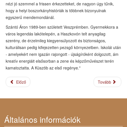
nézi jó szemmel a frissen érkezetteket, de nagyon úgy tűnik,
hogy a helyi boszorkányhistóriák is többnek bizonyulnak
egyszerű mendemondánál.
Szántó Áron 1989-ben született Veszprémben. Gyermekkora a
város legendás lakótelepén, a Haszkovón telt anyagilag
szerény, de érzelmileg kiegyensúlyozott és biztonságos,
kulturálisan pedig kifejezetten pezsgő környezetben. Iskolái után
- amelyekért nem igazán rajongott - újságíróként dolgozott, ám
kreatív energiáit elsősorban a zene és képzőművészet terén
kamatoztatta. A Küszöb az első regénye."
Előző
Tovább
Általános információk