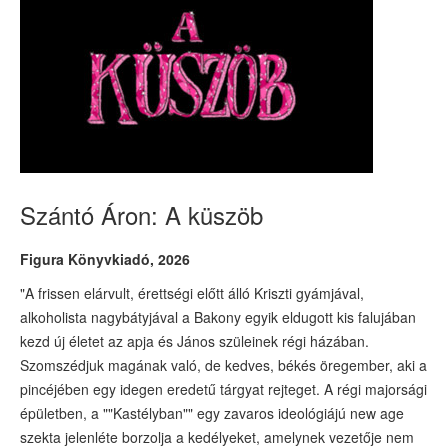
Szántó Áron: A küszöb
Figura Könyvkiadó, 2026
"A frissen elárvult, érettségi előtt álló Kriszti gyámjával,
alkoholista nagybátyjával a Bakony egyik eldugott kis falujában
kezd új életet az apja és János szüleinek régi házában.
Szomszédjuk magának való, de kedves, békés öregember, aki a
pincéjében egy idegen eredetű tárgyat rejteget. A régi majorsági
épületben, a ""Kastélyban"" egy zavaros ideológiájú new age
szekta jelenléte borzolja a kedélyeket, amelynek vezetője nem