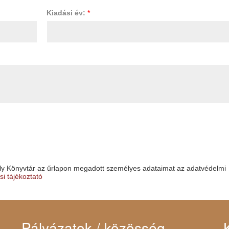
Kiadási év:
*
roly Könyvtár az űrlapon megadott személyes adataimat az adatvédelmi
i tájékoztató
Pályázatok / közösség