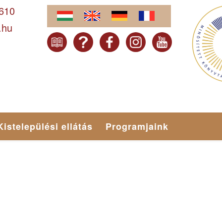
-610
.hu
Kistelepülési ellátás
Programjaink