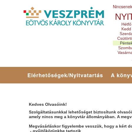
Nincsene
NYI
Hétfő
Kedd
Szerd
Csütört
Pénte
Szomb
Vasárn
Elérhetőségek/Nyitvatartás
A könyv
Kedv
es Olvasóink!
Szolgáltatásunkkal lehetőséget biztosítunk olvas
amely nincs meg a könyvtár állományában. A megvéte
Megvásárláskor figyelembe vesszük, hogy a kért
- gyűjtőkörünkbe tartozik