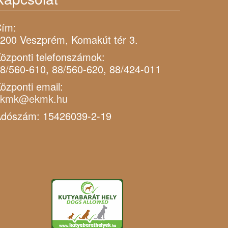
ím:
200 Veszprém, Komakút tér 3.
özponti telefonszámok:
8/560-610, 88/560-620, 88/424-011
özponti email:
ekmk@ekmk.hu
dószám: 15426039-2-19