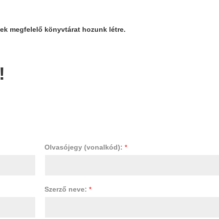
k megfelelő könyvtárat hozunk létre.
!
Olvasójegy (vonalkód):
*
Szerző neve:
*