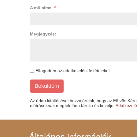
A mű címe:
*
Megjegyzés:
Elfogadom az adatkezelési feltételeket
Beküldöm
Az űrlap kitöltésével hozzájárulok, hogy az Eötvös Ká
előírásoknak megfelelően tárolja és kezelje.
Adatkezelés
Általános információk