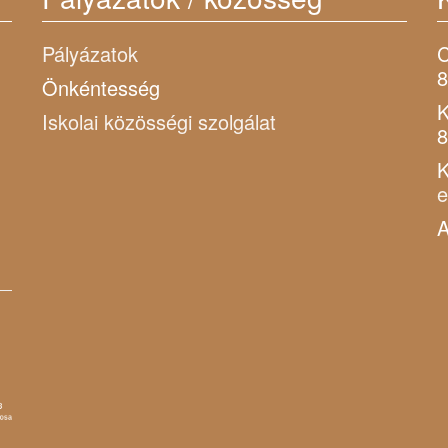
Pályázatok
C
8
Önkéntesség
K
Iskolai közösségi szolgálat
8
K
A