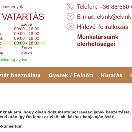
Telefon: +36 88/560
k események
TVATARTÁS
E-mail:
ekmk@ekmk
Zárva
Hírlevél feliratkozás
09:00 - 18:00
a
09:00 - 18:00
Munkatársaink
ök
09:00 - 18:00
elérhetőségei
k
09:00 - 18:00
at
Zárva
ap
Zárva
Jelenleg nyitva
tár használata
Gyerek / Felnőtt
Kutatás
óinknak arra, hogy olyan dokumentumot javasoljanak beszerzésre,
l után így Ön lehet az első, aki kézhez kapja ajánlását!
 dokumentum