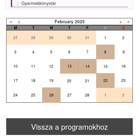
:: Gyermekkönyvtár
«
<
February
2025
>
»
M
T
W
T
F
S
S
27
28
29
30
31
1
2
3
4
5
6
7
8
9
10
11
12
13
14
16
15
17
18
19
22
23
20
21
24
25
26
27
28
1
2
Vissza a programokhoz