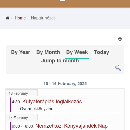
Home
Naptár nézet
By Year
By Month
By Week
Today
Jump to month
10 - 16 February, 2025
13 February
Kutyaterápiás foglalkozás
4:30
:: Gyermekkönyvtár
14 February
Nemzetközi Könyvajándék Nap
9:00 - 6:00