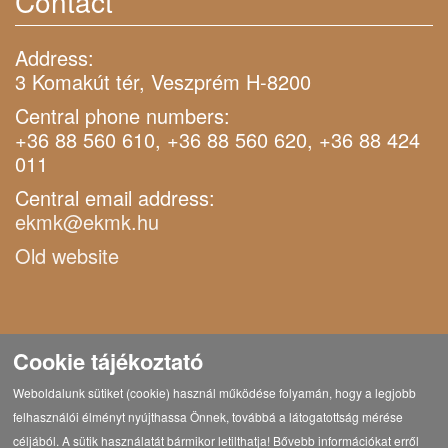
Contact
Address:
3 Komakút tér, Veszprém H-8200
Central phone numbers:
+36 88 560 610, +36 88 560 620, +36 88 424
011
Central email address:
ekmk@ekmk.hu
Old website
Cookie tájékoztató
Weboldalunk sütiket (cookie) használ működése folyamán, hogy a legjobb
felhasználói élményt nyújthassa Önnek, továbbá a látogatottság mérése
céljából. A sütik használatát bármikor letilthatja! Bővebb információkat erről