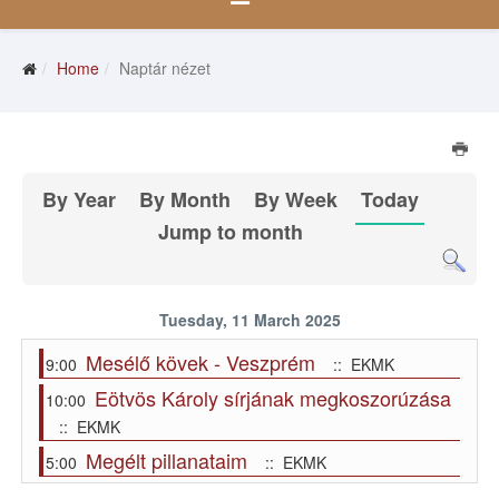
Home
Naptár nézet
By Year
By Month
By Week
Today
Jump to month
Tuesday, 11 March 2025
Mesélő kövek - Veszprém
9:00
:: EKMK
Eötvös Károly sírjának megkoszorúzása
10:00
:: EKMK
Megélt pillanataim
5:00
:: EKMK