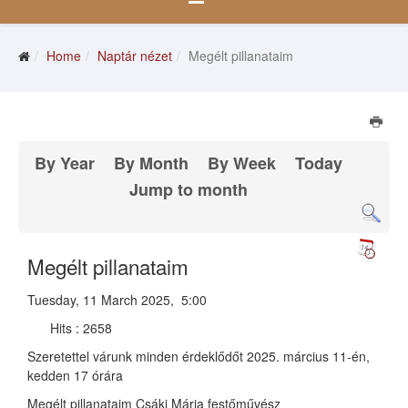
Home
Naptár nézet
Megélt pillanataim
By Year
By Month
By Week
Today
Jump to month
Megélt pillanataim
Tuesday, 11 March 2025, 5:00
Hits
: 2658
Szeretettel várunk minden érdeklődőt 2025. március 11-én,
kedden 17 órára
Megélt pillanataim Csáki Mária festőművész