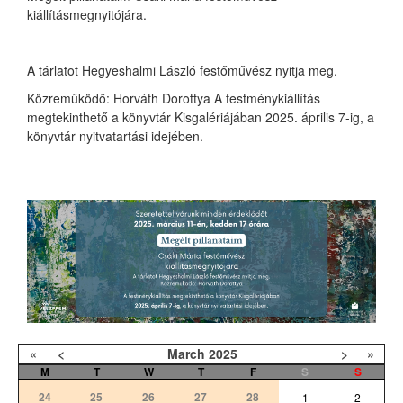
kiállításmegnyitójára.
A tárlatot Hegyeshalmi László festőművész nyitja meg.
Közreműködő: Horváth Dorottya A festménykiállítás
megtekinthető a könyvtár Kisgalériájában 2025. április 7-ig, a
könyvtár nyitvatartási idejében.
«
<
March
2025
>
»
M
T
W
T
F
S
S
24
25
26
27
28
1
2