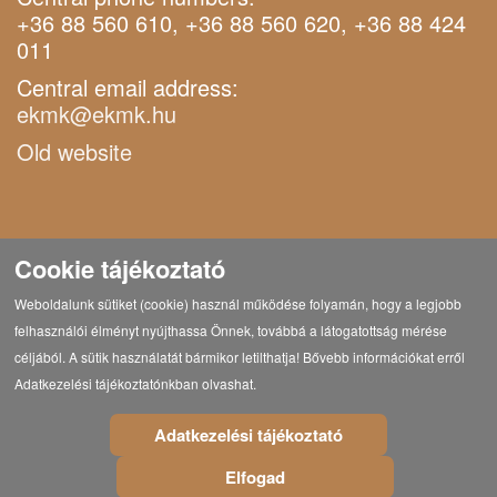
+36 88 560 610, +36 88 560 620, +36 88 424
011
Central email address:
ekmk@ekmk.hu
Old website
Cookie tájékoztató
Weboldalunk sütiket (cookie) használ működése folyamán, hogy a legjobb
felhasználói élményt nyújthassa Önnek, továbbá a látogatottság mérése
céljából. A sütik használatát bármikor letilthatja! Bővebb információkat erről
Adatkezelési tájékoztatónkban olvashat.
Adatkezelési tájékoztató
Elfogad
© Copyright 2021 Eötvös Károly Megyei Könyvtár