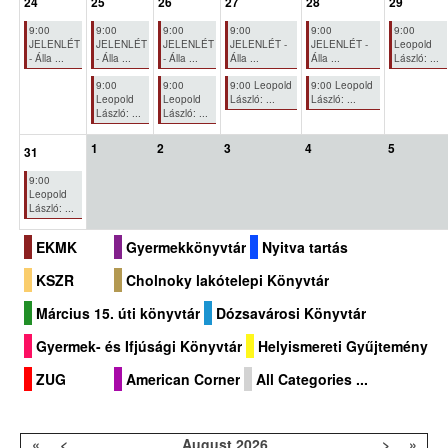
24
25
26
27
28
29
9:00
9:00
9:00
9:00
9:00
9:00
JELENLÉT
JELENLÉT
JELENLÉT
JELENLÉT -
JELENLÉT -
Leopold
- Álla ...
- Álla ...
- Álla ...
Álla ...
Álla ...
László: ...
9:00
9:00
9:00 Leopold
9:00 Leopold
Leopold
Leopold
László: ...
László: ...
László: ...
László: ...
1
2
3
4
5
31
9:00
Leopold
László: ...
EKMK
Gyermekkönyvtár
Nyitva tartás
KSZR
Cholnoky lakótelepi Könyvtár
Március 15. úti könyvtár
Dózsavárosi Könyvtár
Gyermek- és Ifjúsági Könyvtár
Helyismereti Gyűjtemény
ZUG
American Corner
All Categories ...
«
<
August
2026
>
»