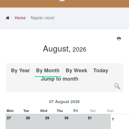
Home
Naptár nézet
August,
2026
By Year
By Month
By Week
Today
Jump to month
07 August 2026
Mon
Tue
Wed
Thu
Fri
Sat
Sun
27
28
29
30
31
1