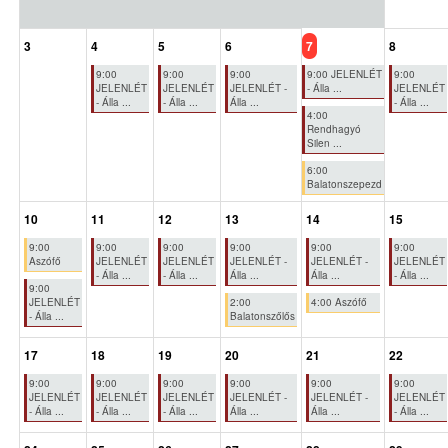
3
4
5
6
7
8
9:00
9:00
9:00
9:00 JELENLÉT
9:00
JELENLÉT
JELENLÉT
JELENLÉT -
- Álla ...
JELENLÉT
- Álla ...
- Álla ...
Álla ...
- Álla ...
4:00
Rendhagyó
Silen ...
6:00
Balatonszepezd
10
11
12
13
14
15
9:00
9:00
9:00
9:00
9:00
9:00
Aszófő
JELENLÉT
JELENLÉT
JELENLÉT -
JELENLÉT -
JELENLÉT
- Álla ...
- Álla ...
Álla ...
Álla ...
- Álla ...
9:00
JELENLÉT
2:00
4:00 Aszófő
- Álla ...
Balatonszőlős
17
18
19
20
21
22
9:00
9:00
9:00
9:00
9:00
9:00
JELENLÉT
JELENLÉT
JELENLÉT
JELENLÉT -
JELENLÉT -
JELENLÉT
- Álla ...
- Álla ...
- Álla ...
Álla ...
Álla ...
- Álla ...