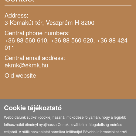
Address:
3 Komakút tér, Veszprém H-8200
Central phone numbers:
+36 88 560 610, +36 88 560 620, +36 88 424
011
Central email address:
ekmk@ekmk.hu
Old website
Cookie tájékoztató
Weboldalunk sütiket (cookie) használ működése folyamán, hogy a legjobb
felhasználói élményt nyújthassa Önnek, továbbá a látogatottság mérése
céljából. A sütik használatát bármikor letilthatja! Bővebb információkat erről