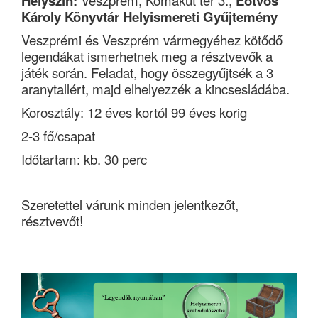
Helyszín:
Veszprém, Komakút tér 3.,
Eötvös
Károly Könyvtár Helyismereti Gyűjtemény
Veszprémi és Veszprém vármegyéhez kötődő
legendákat ismerhetnek meg a résztvevők a
játék során. Feladat, hogy összegyűjtsék a 3
aranytallért, majd elhelyezzék a kincsesládába.
Korosztály: 12 éves kortól 99 éves korig
2-3 fő/csapat
Időtartam: kb. 30 perc
Szeretettel várunk minden jelentkezőt,
résztvevőt!