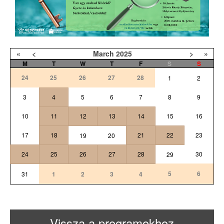
«
<
March
2025
>
»
M
T
W
T
F
S
S
24
25
26
27
28
1
2
3
4
5
6
7
8
9
10
11
12
13
14
15
16
17
18
21
22
23
19
20
24
25
26
27
28
30
29
5
6
31
1
2
3
4
Vissza a programokhoz