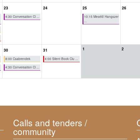
23
24
25
26
4:30 Conversation Cl ...
10:15 Mesélő Hangszer
...
1
2
30
31
8:00 Csabrendek
4:00 Silent Book Clu ...
4:30 Conversation Cl ...
Calls and tenders /
community