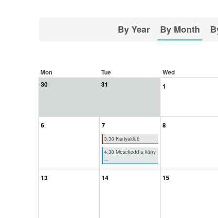
By Year
By Month
B
Mon
Tue
Wed
30
31
1
6
7
8
3:30 Kártyaklub
4:30 Mesekedd a köny
...
13
14
15