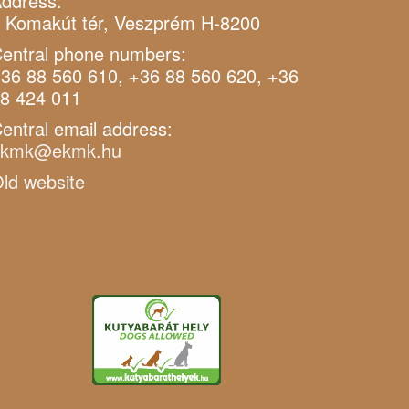
ddress:
 Komakút tér, Veszprém H-8200
entral phone numbers:
36 88 560 610, +36 88 560 620, +36
8 424 011
entral email address:
ekmk@ekmk.hu
ld website