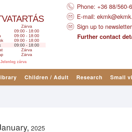
Phone: +36 88/560-
E-mail:
ekmk@ekmk
TVATARTÁS
Sign up to newsletter
Zárva
09:00 - 18:00
Further contact det
a
09:00 - 18:00
ök
09:00 - 18:00
k
09:00 - 18:00
at
Zárva
ap
Zárva
Jelenleg zárva
library
Children / Adult
Research
Small v
January,
2025