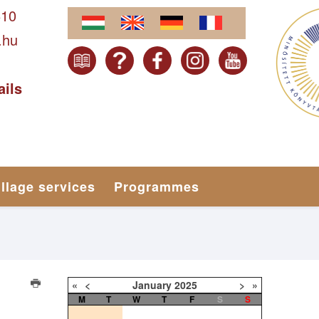
610
.hu
ails
illage services
Programmes
«
<
January
2025
>
»
M
T
W
T
F
S
S