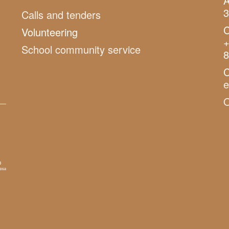
A
3
Calls and tenders
C
Volunteering
+
School community service
8
C
O