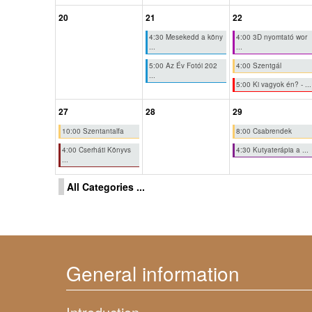
20
21
22
4:30 Mesekedd a köny
4:00 3D nyomtató wor
...
...
5:00 Az Év Fotói 202
4:00 Szentgál
...
5:00 Ki vagyok én? - ...
27
28
29
10:00 Szentantalfa
8:00 Csabrendek
4:00 Cserháti Könyvs
4:30 Kutyaterápia a ...
...
All Categories ...
General information