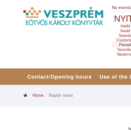
No events
NYI
Hétfő
Kedd
Szerd
Csütört
Pénte
Szomb
Vasárn
Contact/Opening hours
Use of the 
Home
Naptár nézet