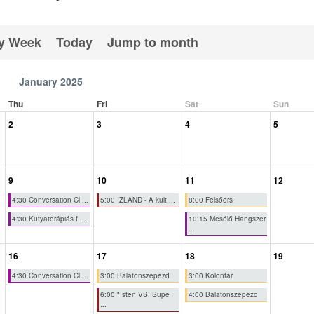
y Week
Today
Jump to month
January 2025
Thu
Fri
Sat
Sun
2
3
4
5
9
10
11
12
4:30 Conversation Cl ...
5:00 IZLAND - A kult ...
8:00 Felsőörs
4:30 Kutyaterápiás f ...
10:15 Mesélő Hangszer
...
16
17
18
19
4:30 Conversation Cl ...
3:00 Balatonszepezd
3:00 Kolontár
6:00 "Isten VS. Supe
4:00 Balatonszepezd
...