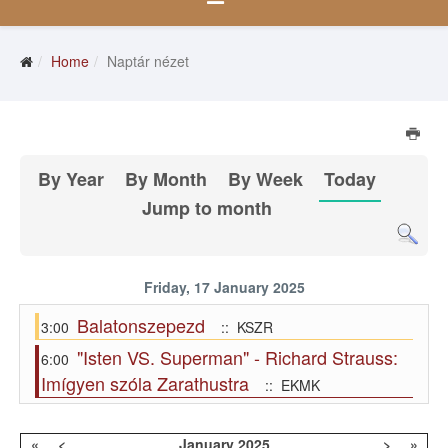
Home
Naptár nézet
By Year
By Month
By Week
Today
Jump to month
Friday, 17 January 2025
Balatonszepezd
3:00
:: KSZR
"Isten VS. Superman" - Richard Strauss:
6:00
Imígyen szóla Zarathustra
:: EKMK
«
<
January
2025
>
»