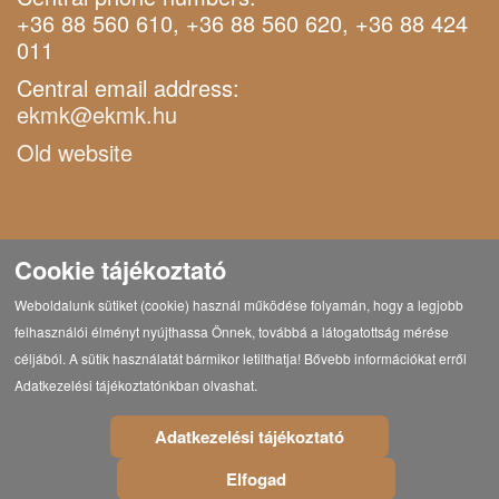
+36 88 560 610, +36 88 560 620, +36 88 424
011
Central email address:
ekmk@ekmk.hu
Old website
Cookie tájékoztató
Weboldalunk sütiket (cookie) használ működése folyamán, hogy a legjobb
felhasználói élményt nyújthassa Önnek, továbbá a látogatottság mérése
céljából. A sütik használatát bármikor letilthatja! Bővebb információkat erről
Adatkezelési tájékoztatónkban olvashat.
Adatkezelési tájékoztató
Elfogad
© Copyright 2021 Eötvös Károly Megyei Könyvtár