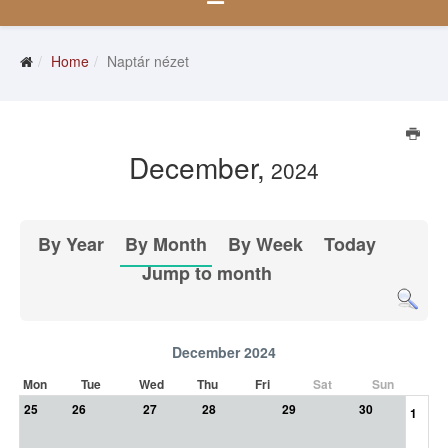
Home
Naptár nézet
December,
2024
By Year
By Month
By Week
Today
Jump to month
December 2024
Mon
Tue
Wed
Thu
Fri
Sat
Sun
25
26
27
28
29
30
1