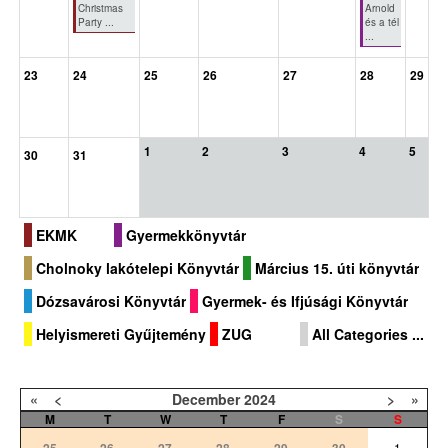
Christmas
Arnold
Party ...
és a tél
...
23
24
25
26
27
28
29
1
2
3
4
5
30
31
EKMK
Gyermekkönyvtár
Cholnoky lakótelepi Könyvtár
Március 15. úti könyvtár
Dózsavárosi Könyvtár
Gyermek- és Ifjúsági Könyvtár
Helyismereti Gyűjtemény
ZUG
All Categories ...
«
<
December
2024
>
»
M
T
W
T
F
S
S
25
26
27
28
29
30
1