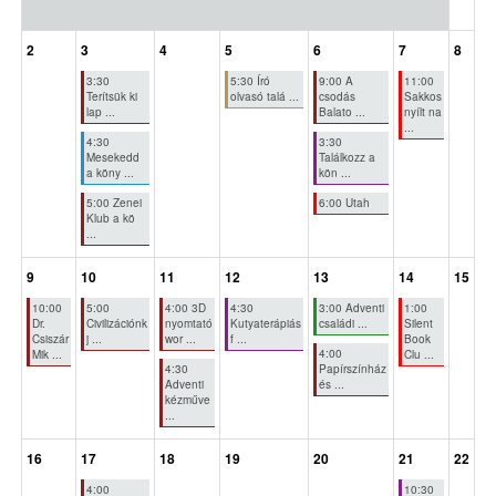
2
3
4
5
6
7
8
3:30
5:30 Író
9:00 A
11:00
Terítsük ki
olvasó talá ...
csodás
Sakkos
lap ...
Balato ...
nyílt na
...
4:30
3:30
Mesekedd
Találkozz a
a köny ...
kön ...
5:00 Zenei
6:00 Utah
Klub a kö
...
9
10
11
12
13
14
15
10:00
5:00
4:00 3D
4:30
3:00 Adventi
1:00
Dr.
Civilizációnk
nyomtató
Kutyaterápiás
családi ...
Silent
Csiszár
j ...
wor ...
f ...
Book
4:00
Mik ...
Clu ...
4:30
Papírszínház
Adventi
és ...
kézműve
...
16
17
18
19
20
21
22
4:00
10:30