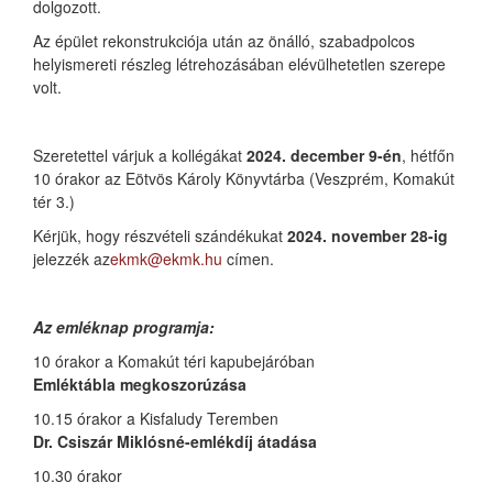
dolgozott.
Az épület rekonstrukciója után az önálló, szabadpolcos
helyismereti részleg létrehozásában elévülhetetlen szerepe
volt.
Szeretettel várjuk a kollégákat
2024. december 9-én
, hétfőn
10 órakor
az Eötvös Károly Könyvtárba
(Veszprém, Komakút
tér 3.)
Kérjük, hogy részvételi szándékukat
2024. november 28-ig
jelezzék az
ekmk@ekmk.hu
címen.
Az emléknap programja:
10 órakor a Komakút téri kapubejáróban
Emléktábla megkoszorúzása
10.15 órakor a Kisfaludy Teremben
Dr. Csiszár Miklósné-emlékdíj átadása
10.30 órakor