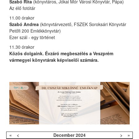
Szabó Rita
(könyvtáros, Jókai Mór Városi Könyvtár, Pápa)
Az élő fotótár
11.00 órakor
Szabó Andrea
(könyvtárvezető, FSZEK Soroksári Könyvtár
Petőfi 200 Emlékkönyvtár)
Ezer szál - egy történet
11.30 órakor
Közös dolgaink. Évzáró megbeszélés a Veszprém
vármegyei könyvtárak képviselői számára.
«
<
December
2024
>
»