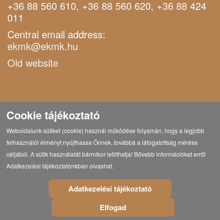
+36 88 560 610, +36 88 560 620, +36 88 424
011
Central email address:
ekmk@ekmk.hu
Old website
Cookie tájékoztató
Weboldalunk sütiket (cookie) használ működése folyamán, hogy a legjobb
felhasználói élményt nyújthassa Önnek, továbbá a látogatottság mérése
céljából. A sütik használatát bármikor letilthatja! Bővebb információkat erről
Adatkezelési tájékoztatónkban olvashat.
Adatkezelési tájékoztató
Elfogad
© Copyright 2021 Eötvös Károly Megyei Könyvtár