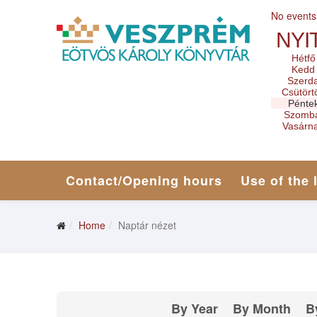
No events
NYI
Hétfő
Kedd
Szerd
Csütört
Pénte
Szomb
Vasárn
Contact/Opening hours
Use of the 
Home
Naptár nézet
By Year
By Month
B