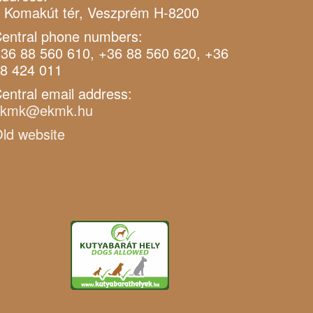
 Komakút tér, Veszprém H-8200
entral phone numbers:
36 88 560 610, +36 88 560 620, +36
8 424 011
entral email address:
ekmk@ekmk.hu
ld website