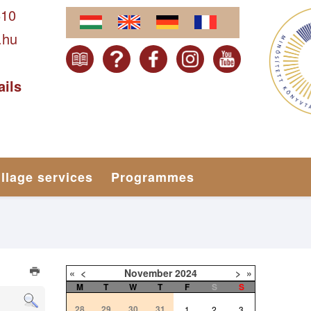
610
.hu
ails
illage services
Programmes
«
<
November
2024
>
»
M
T
W
T
F
S
S
28
29
30
31
1
2
3