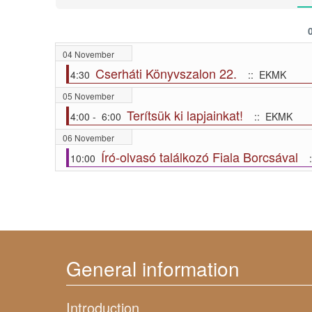
04 November
Cserháti Könyvszalon 22.
4:30
:: EKMK
05 November
Terítsük ki lapjainkat!
4:00 - 6:00
:: EKMK
06 November
Író-olvasó találkozó Fiala Borcsával
10:00
:
General information
Introduction