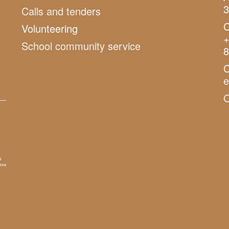
3
Calls and tenders
C
Volunteering
+
School community service
8
C
O