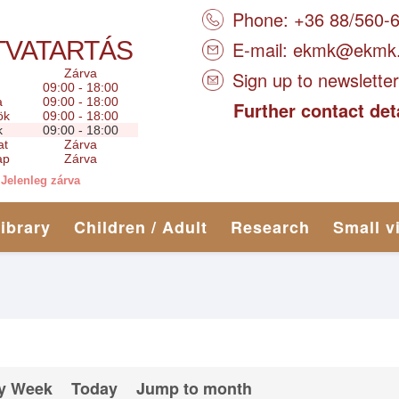
Phone: +36 88/560-
TVATARTÁS
E-mail:
ekmk@ekmk
Zárva
Sign up to newsletter
09:00 - 18:00
a
09:00 - 18:00
Further contact det
ök
09:00 - 18:00
k
09:00 - 18:00
at
Zárva
ap
Zárva
Jelenleg zárva
library
Children / Adult
Research
Small v
y Week
Today
Jump to month