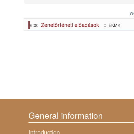
We
Zenetörténeti előadások
6:00
:: EKMK
General information
Introduction