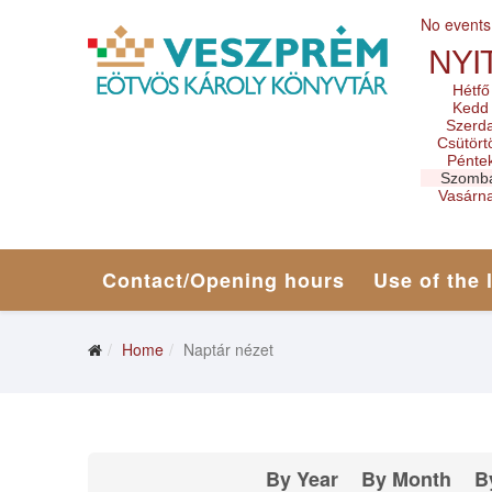
No events
NYI
Hétfő
Kedd
Szerd
Csütört
Pénte
Szomb
Vasárn
Contact/Opening hours
Use of the 
Home
Naptár nézet
By Year
By Month
B