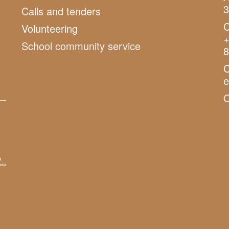
3
Calls and tenders
C
Volunteering
+
School community service
8
C
O