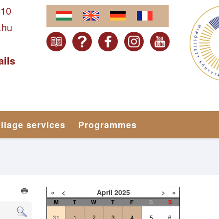
610
.hu
ails
illage services
Programmes
«
<
April
2025
>
»
M
T
W
T
F
S
S
31
1
2
3
4
5
6