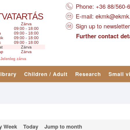
Phone: +36 88/560-
TVATARTÁS
E-mail:
ekmk@ekmk
Zárva
Sign up to newsletter
09:00 - 18:00
a
09:00 - 18:00
Further contact det
ök
09:00 - 18:00
k
09:00 - 18:00
at
Zárva
ap
Zárva
Jelenleg zárva
library
Children / Adult
Research
Small v
y Week
Today
Jump to month