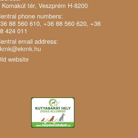
 Komakút tér, Veszprém H-8200
entral phone numbers:
36 88 560 610, +36 88 560 620, +36
8 424 011
entral email address:
ekmk@ekmk.hu
ld website