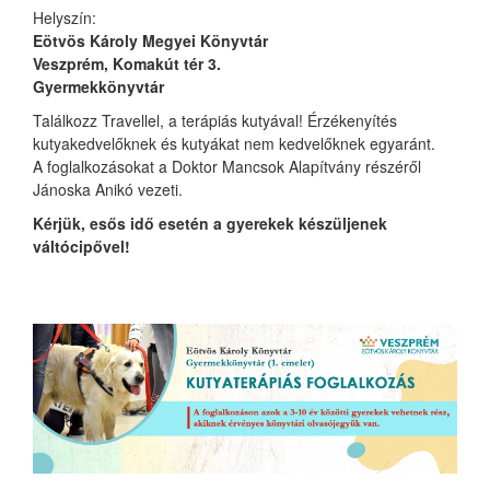
Helyszín:
Eötvös Károly Megyei Könyvtár
Veszprém, Komakút tér 3.
Gyermekkönyvtár
Találkozz Travellel, a terápiás kutyával! Érzékenyítés
kutyakedvelőknek és kutyákat nem kedvelőknek egyaránt.
A foglalkozásokat a Doktor Mancsok Alapítvány részéről
Jánoska Anikó vezeti.
Kérjük, esős idő esetén
a gyerekek készüljenek
váltócipővel!