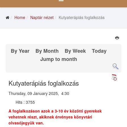
Home
Naptár nézet
Kutyaterápiás foglalkozás
By Year
By Month
By Week
Today
Jump to month
Kutyaterápiás foglalkozás
Thursday, 09 January 2025, 4:30
Hits
: 3755
A foglalkozáson azok a 3-10 év közötti gyerekek
vehetnek részt, akiknek érvényes könyvtári
olvasójegyük van.