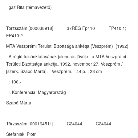
Igaz Rita (témavezető)
Törzsszám [000038918] 37RÉG Fp410 FP410:1;
FP410:2
MTA Veszprémi Területi Bizottsága ankétja (Veszprém) (1992)
A régió felsőoktatásának jelene és jövője : a MTA Veszprémi
Területi Bizottsága ankétja, 1992. november 27. Veszprém /
[szerk. Szabó Márta]. - Veszprém. - 44 p. ; 23 cm
: 100,-
l. Konferencia, Magyarország
Szabó Márta
Törzsszám [000164511] C24044 C24044
Stefaniak, Piotr