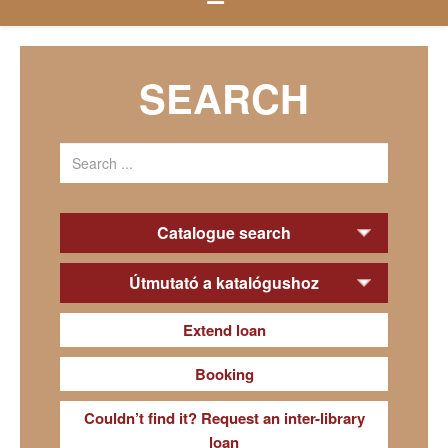
SEARCH
Catalogue search
Útmutató a katalógushoz
Extend loan
Booking
Couldn’t find it? Request an inter-library
loan