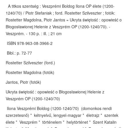
A titkos szentség : Veszprémi Boldog Ilona OP élete (1200-
1240/70) / Piotr Stefaniak ; ford. Rostetter Szilveszter ; fotók:
Rostetter Magdolna, Piotr Jantos = Ukryta świętość : opowieść o
Błogosławionej Helenie z Veszprém OP (1200-1240/70). -
Veszprém. - 130 p. : ill. ; 21 cm
ISBN 978-963-08-3966-2
Bibl.: p. 72-77
Rostetter Szilveszter (ford.)
Rostetter Magdolna (fotók)
Jantos, Piotr (fotók)
Ukryta świętość : opowieść o Błogosławionej Helenie z
Veszprém OP (1200-1240/70)
Ilona Veszprémi Boldog (1200-1240/70) (domonkos rendi
szerzetesnő) * kétnyelvű, lengyel-magyar * életrajz * szentek
élete * Veszprém * történelem * helytörténet * Szent Katalin