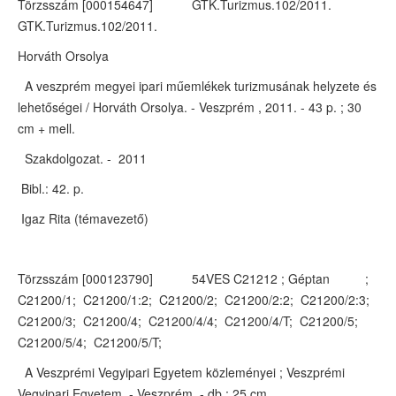
Törzsszám [000154647] GTK.Turizmus.102/2011.
GTK.Turizmus.102/2011.
Horváth Orsolya
A veszprém megyei ipari műemlékek turizmusának helyzete és
lehetőségei / Horváth Orsolya. - Veszprém , 2011. - 43 p. ; 30
cm + mell.
Szakdolgozat. - 2011
Bibl.: 42. p.
Igaz Rita (témavezető)
Törzsszám [000123790] 54VES C21212 ; Géptan ;
C21200/1; C21200/1:2; C21200/2; C21200/2:2; C21200/2:3;
C21200/3; C21200/4; C21200/4/4; C21200/4/T; C21200/5;
C21200/5/4; C21200/5/T;
A Veszprémi Vegyipari Egyetem közleményei ; Veszprémi
Vegyipari Egyetem. - Veszprém. - db ; 25 cm