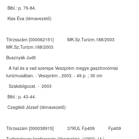
Bibl.: p. 79-84.
Kiss Éva (témavezető)
Törzsszám [000062151] MK.Sz.Turizm.188/2003
MK.Sz.Turizm.188/2003
Busznyák Judit
A hal és a vad szerepe Veszprém megye gasztronómiai
turizmusában. - Veszprém , 2003. - 49 p. ; 30 cm
Szakdolgozat. - 2003
Bibl.: p. 43-44.
Czeglédi József (témavezető)
Törzsszám [000038915] 37KUL Fp409 Fp409
Tudományos konferencia (Veszprém) (1992) (4.)