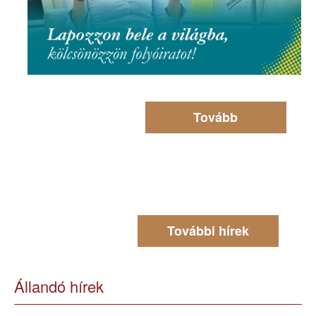
Tovább
További hírek
Állandó hírek