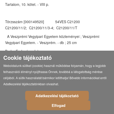
Tartalom, 10. kötet. - VIII p.
Törzsszám [000149520] 54VES C21200
C21200/11/2; C21200/11/3-4; C21200/11/T
A Veszprémi Vegyipari Egyetem közleményei ; Veszprémi
Vegyipari Egyetem. - Veszprém. - db ; 25 cm
Bodor Endre (szerk.)
Cookie tájékoztató
Veszprémi Vegyipari Egyetem (Veszprém)
Weboldalunk sütiket (cookie) használ működése folyamán, hogy a legjobb
11/2 kötet, . - 1968. - 95-206 p.
felhasználói élményt nyújthassa Önnek, továbbá a látogatottság mérése
11/3-4 kötet, . - 1969-1970. - 207-512 p.
céljából. A sütik használatát bármikor letilthatja! Bővebb információkat erről
Adatkezelési tájékoztatónkban olvashat.
Tartalom, 11. kötet. - XII p.
Adatkezelési tájékoztató
Törzsszám [000149521] 54VES C21200
Elfogad
C21200/12/1; C21200/12/2-4; C21200/12/T