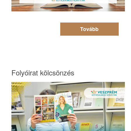
Tovább
Folyóirat kölcsönzés