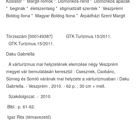
Kolostor * Margit-romok * Domonkos-rend * Domonkos apácák
* beginák * életszentség * stigmatizált szentek * Veszprémi
Boldog Ilona * Magyar Boldog Ilona * Árpádházi Szent Margit
Törzsszám [000149387] GTK.Turizmus.15/2011.
GTK.Turizmus.15/2011.
Daku Gabriella
A várturizmus mai helyzetének elemzése négy Veszprém
megyei vár bemutatásán keresztül : Csesznek, Csobánc,
Sümeg és Somló várának mai helyzete a várturizmusban / Daku
Gabriella. - Veszprém , 2010. - 62 p. ; 30 cm + mell.
Szakdolgozat. - 2010
Bibl.: p. 61-62.
Igaz Rita (témavezető)