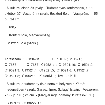
A kultúra jelene és jövője : Tudományos konferencia, 1992.
október 27. Veszprém / szerk. Beszteri Béla. - Veszprém. - 155
p. ; 24 cm
: 100,-
l. Konferencia, Magyarország
Beszteri Béla (szerk.)
Törzsszám [000120401] 930KUL K ; C19521 ;
C17687 C17687; C19521:1; C19521:10; C19521:2;
C19521:3; C19521:4; C19521:5; C19521:6; C19521:7;
C19521:8; C19521:9; K 930KUL; Kvt. 930KUL
A kultúra, a tudomány és a nemzet helyzete a Kárpát-
medencében / szerk. Garaczi Imre, Szilágyi István. - Veszprém.
- 492 p. : ill. ; 24 cm. - (Magyarságtudományi kutatások ; 1. )
ISBN 978 963 88222 1 5