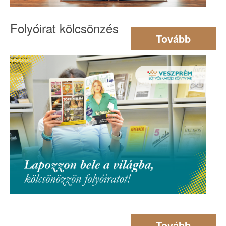
Folyóirat kölcsönzés
Tovább
Tovább