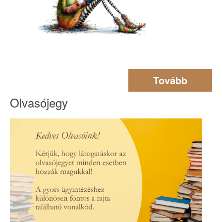
Tovább
Olvasójegy