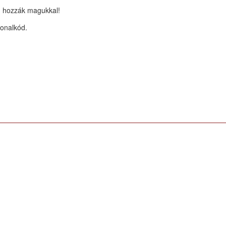
n hozzák magukkal!
vonalkód.