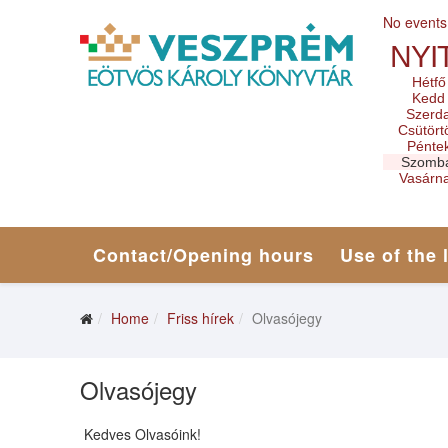
No events
NYI
Hétfő
Kedd
Szerd
Csütört
Pénte
Szomb
Vasárn
Contact/Opening hours
Use of the 
Home
Friss hírek
Olvasójegy
Olvasójegy
Kedves Olvasóink!