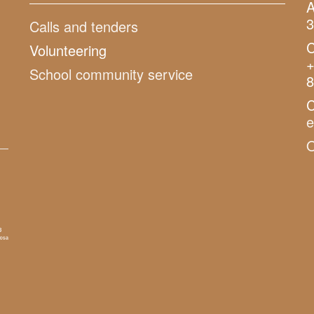
A
3
Calls and tenders
C
Volunteering
+
School community service
8
C
O