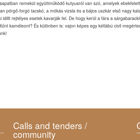
sapatban remekül együttműködő kutyusról van szó, amelyek ebekfelet
an pörgő-forgó tacskó, a mókás vizsla és a bájos uszkár első nagy kal
i idillt rejtélyes esetek kavarják fel. De hogy kerül a fára a sárgabara
ltűnt kaméleont? És különben is: vajon képes egy kétlábú civil megérte
lünk!
Calls and tenders /
community