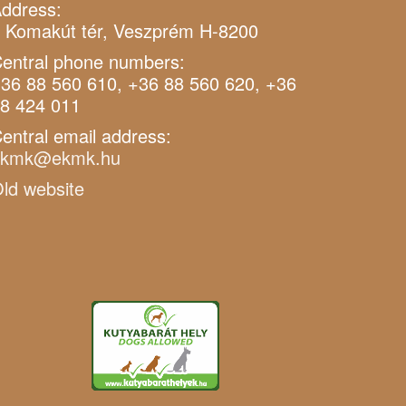
ddress:
 Komakút tér, Veszprém H-8200
entral phone numbers:
36 88 560 610, +36 88 560 620, +36
8 424 011
entral email address:
ekmk@ekmk.hu
ld website