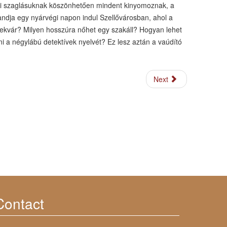
ti szaglásuknak köszönhetően mindent kinyomoznak, a
andja egy nyárvégi napon indul Szellővárosban, ahol a
cklekvár? Milyen hosszúra nőhet egy szakáll? Hogyan lehet
ni a négylábú detektívek nyelvét? Ez lesz aztán a vaúdító
Next
Contact