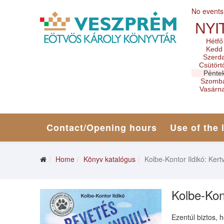
No events
NYI
Hétfő
Kedd
Szerd
Csütört
Pénte
Szomb
Vasárn
Contact/Opening hours
Use of the 
Home
Könyv katalógus
Kolbe-Kontor Ildikó: Ker
Kolbe-Kon
Ezentúl biztos, 