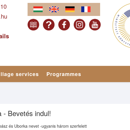
610
.hu
ails
illage services
Programmes
 - Bevetés indul!
bász és Uborka nevet -ugyanis három szerfelett