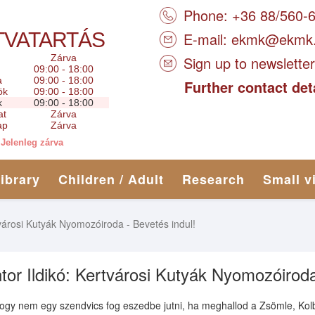
Phone: +36 88/560-
TVATARTÁS
E-mail:
ekmk@ekmk
Zárva
Sign up to newsletter
09:00 - 18:00
a
09:00 - 18:00
Further contact det
ök
09:00 - 18:00
k
09:00 - 18:00
at
Zárva
ap
Zárva
Jelenleg zárva
library
Children / Adult
Research
Small v
tvárosi Kutyák Nyomozóiroda - Bevetés indul!
tor Ildikó: Kertvárosi Kutyák Nyomozóiroda
hogy nem egy szendvics fog eszedbe jutni, ha meghallod a Zsömle, Kol