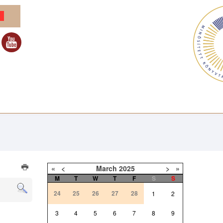
«
<
March
2025
>
»
M
T
W
T
F
S
S
24
25
26
27
28
1
2
3
4
5
6
7
8
9