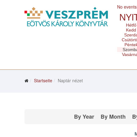
No events
NYI
Hétfő
Kedd
Szerd
Csütört
Pénte
Szomb
Vasárn
Startseite
Naptár nézet
By Year
By Month
B
M