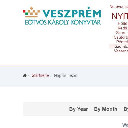
No events
NYI
Hétfő
Kedd
Szerd
Csütört
Pénte
Szomb
Vasárn
Startseite
Naptár nézet
By Year
By Month
B
We