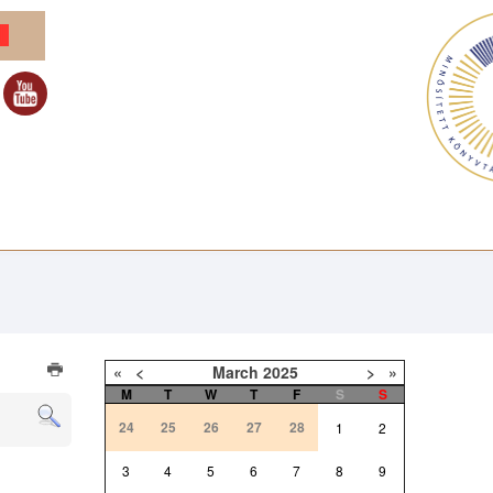
«
<
March
2025
>
»
M
T
W
T
F
S
S
24
25
26
27
28
1
2
3
4
5
6
7
8
9