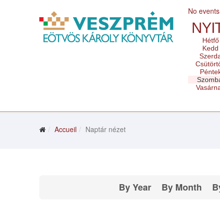
No events
NYI
Hétfő
Kedd
Szerd
Csütört
Pénte
Szomb
Vasárn
Accueil
Naptár nézet
By Year
By Month
B