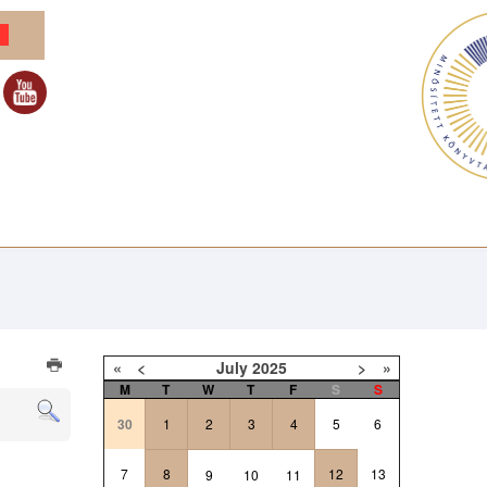
«
<
July
2025
>
»
M
T
W
T
F
S
S
30
1
2
3
4
5
6
7
8
12
13
9
10
11