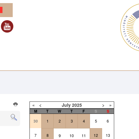
«
<
July
2025
>
»
M
T
W
T
F
S
S
30
1
2
3
4
5
6
7
8
12
13
9
10
11