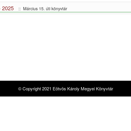
 2025
:: Március 15. úti könyvtár
© Copyright 2021 Eötvös Károly Megyei Könyvtár