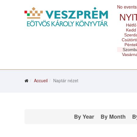
No events
NYI
Hétfő
Kedd
Szerd
Csütört
Pénte
Szomb
Vasárn
Accueil
Naptár nézet
By Year
By Month
B