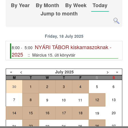
By Year
By Month
By Week
Today
Jump to month
Friday, 18 July 2025
NYÁRI TÁBOR kiskamaszoknak -
8:00 - 5:00
2025
:: Március 15. úti könyvtár
«
<
July
2025
>
»
M
T
W
T
F
S
S
30
1
2
3
4
5
6
7
8
12
13
9
10
11
14
15
16
17
18
20
19
22
26
27
21
23
24
25