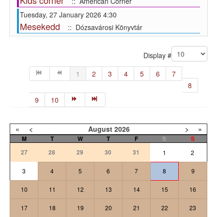
Kids corner
:: American Corner
Tuesday, 27 January 2026 4:30
Mesekedd
:: Dózsavárosi Könyvtár
Pagination List Limit
Display #
1
2
3
4
5
6
7
8
9
10
«
<
August
2026
>
»
M
T
W
T
F
S
S
27
28
29
30
31
1
2
3
4
5
6
7
8
9
10
11
12
13
14
15
16
17
18
19
20
21
22
23