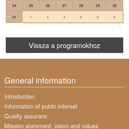
24
25
26
27
28
29
30
31
1
2
3
4
5
6
Vissza a programokhoz
General information
Introduction
Information of public interest
Quality assuranc
Mission statement, vision and values