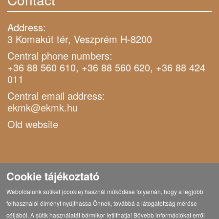
Address:
3 Komakút tér, Veszprém H-8200
Central phone numbers:
+36 88 560 610, +36 88 560 620, +36 88 424
011
Central email address:
ekmk@ekmk.hu
Old website
Cookie tájékoztató
Weboldalunk sütiket (cookie) használ működése folyamán, hogy a legjobb
felhasználói élményt nyújthassa Önnek, továbbá a látogatottság mérése
céljából. A sütik használatát bármikor letilthatja! Bővebb információkat erről