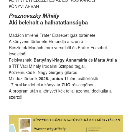
KÖNYVHETI ELŐZETES AZ EÖTVÖS KÁROLY
KÖNYVTÁRBAN
Praznovszky Mihály
Aki belehalt a halhatatlanságba
Madách Imréné Fráter Erzsébet igaz története.
A könyvem története Elmondja a szerző
Részletek Madách Imre verseiből és Fráter Erzsébet
leveleiből
Felolvasnak:
Battyányi-Nagy Annamária
és
Márta Attila
a TIT Váci Mihály Irodalmi Szinpad tagjai.
Közreműködik: Nagy Gergely gitáros
Mindez történik
2026. június 11-én
, csütörtökön
17 órai kezdettel a könyvtár
ZUG
részlegében
A program után a könyvét kék tollal azonnal dedikálja a
szerző!