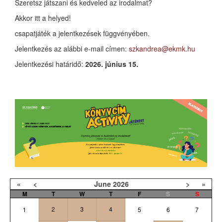
Szeretsz játszani és kedveled az irodalmat?
Akkor itt a helyed!
csapatjáték a jelentkezések függvényében.
Jelentkezés az alábbi e-mail címen:
szkandrea@ekmk.hu
Jelentkezési határidő:
2026. június 15.
«
<
June
2026
>
»
M
T
W
T
F
S
S
2
3
4
1
5
6
7