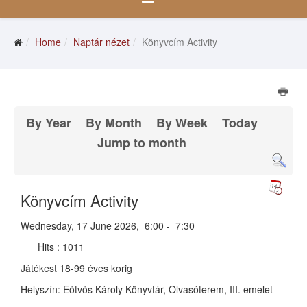
Home
Naptár nézet
Könyvcím Activity
By Year
By Month
By Week
Today
Jump to month
Könyvcím Activity
Wednesday, 17 June 2026, 6:00 - 7:30
Hits
: 1011
Játékest
18-99 éves korig
Helyszín: Eötvös Károly Könyvtár, Olvasóterem, III. emelet