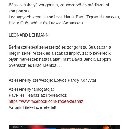
Bécsi székhelyű zongorista, zeneszerző és médiazenei
komponista.
Legnagyobb zenei inspirációi: Hania Rani, Tigran Hamasyan,
Hildur Guðnadóttir és Ludwig Göransson
LEONARD LEHMANN
Berlini születésű zeneszerző és zongorista. Stílusában a
megírt zenei részek és a szabad improvizáció keveredik,
olyan művészek hatása alatt, mint David Benoit, Esbjörn
Svensson és Brad Mehldau.
Az esemény szervezője: Eötvös Károly Könyvtár
Az esemény támogatója:
Kávé- és Teaház az Íródeákhoz
https://www.facebook.com/irodeakteahaz
Várunk Titeket szeretettel!