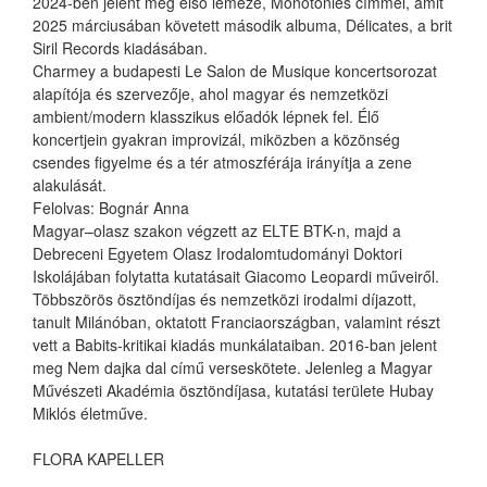
2024-ben jelent meg első lemeze, Monotonies címmel, amit
2025 márciusában követett második albuma, Délicates, a brit
Siril Records kiadásában.
Charmey a budapesti Le Salon de Musique koncertsorozat
alapítója és szervezője, ahol magyar és nemzetközi
ambient/modern klasszikus előadók lépnek fel. Élő
koncertjein gyakran improvizál, miközben a közönség
csendes figyelme és a tér atmoszférája irányítja a zene
alakulását.
Felolvas: Bognár Anna
Magyar–olasz szakon végzett az ELTE BTK-n, majd a
Debreceni Egyetem Olasz Irodalomtudományi Doktori
Iskolájában folytatta kutatásait Giacomo Leopardi műveiről.
Többszörös ösztöndíjas és nemzetközi irodalmi díjazott,
tanult Milánóban, oktatott Franciaországban, valamint részt
vett a Babits-kritikai kiadás munkálataiban. 2016-ban jelent
meg Nem dajka dal című verseskötete. Jelenleg a Magyar
Művészeti Akadémia ösztöndíjasa, kutatási területe Hubay
Miklós életműve.
FLORA KAPELLER