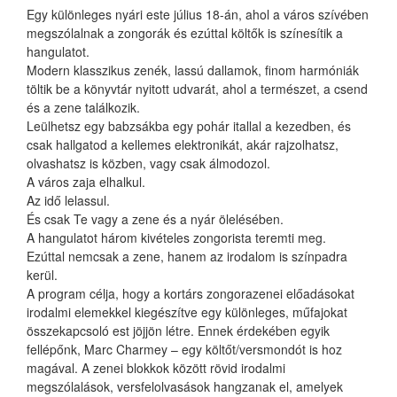
Egy különleges nyári este július 18-án, ahol a város szívében
megszólalnak a zongorák és ezúttal költők is színesítik a
hangulatot.
Modern klasszikus zenék, lassú dallamok, finom harmóniák
töltik be a könyvtár nyitott udvarát, ahol a természet, a csend
és a zene találkozik.
Leülhetsz egy babzsákba egy pohár itallal a kezedben, és
csak hallgatod a kellemes elektronikát, akár rajzolhatsz,
olvashatsz is közben, vagy csak álmodozol.
A város zaja elhalkul.
Az idő lelassul.
És csak Te vagy a zene és a nyár ölelésében.
A hangulatot három kivételes zongorista teremti meg.
Ezúttal nemcsak a zene, hanem az irodalom is színpadra
kerül.
A program célja, hogy a kortárs zongorazenei előadásokat
irodalmi elemekkel kiegészítve egy különleges, műfajokat
összekapcsoló est jöjjön létre. Ennek érdekében egyik
fellépőnk, Marc Charmey – egy költőt/versmondót is hoz
magával. A zenei blokkok között rövid irodalmi
megszólalások, versfelolvasások hangzanak el, amelyek