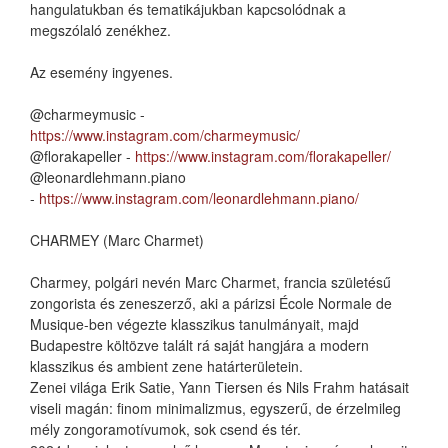
hangulatukban és tematikájukban kapcsolódnak a
megszólaló zenékhez.
Az esemény ingyenes.
@charmeymusic -
https://www.instagram.com/charmeymusic/
@florakapeller -
https://www.instagram.com/florakapeller/
@leonardlehmann.piano
-
https://www.instagram.com/leonardlehmann.piano/
CHARMEY (Marc Charmet)
Charmey, polgári nevén Marc Charmet, francia születésű
zongorista és zeneszerző, aki a párizsi École Normale de
Musique-ben végezte klasszikus tanulmányait, majd
Budapestre költözve talált rá saját hangjára a modern
klasszikus és ambient zene határterületein.
Zenei világa Erik Satie, Yann Tiersen és Nils Frahm hatásait
viseli magán: finom minimalizmus, egyszerű, de érzelmileg
mély zongoramotívumok, sok csend és tér.