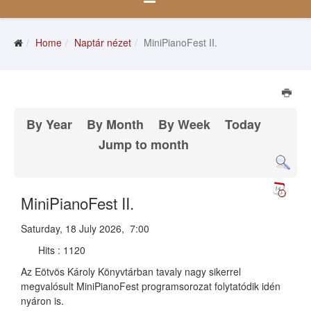
Home
Naptár nézet
MiniPianoFest II.
By Year
By Month
By Week
Today
Jump to month
MiniPianoFest II.
Saturday, 18 July 2026, 7:00
Hits
: 1120
Az Eötvös Károly Könyvtárban tavaly nagy sikerrel
megvalósult MiniPianoFest programsorozat folytatódik idén
nyáron is.