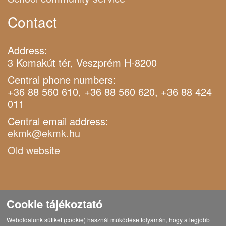
Contact
Address:
3 Komakút tér, Veszprém H-8200
Central phone numbers:
+36 88 560 610, +36 88 560 620, +36 88 424
011
Central email address:
ekmk@ekmk.hu
Old website
Cookie tájékoztató
Weboldalunk sütiket (cookie) használ működése folyamán, hogy a legjobb