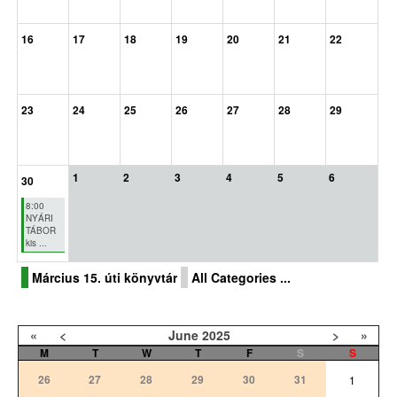
16
17
18
19
20
21
22
23
24
25
26
27
28
29
1
2
3
4
5
6
30
8:00
NYÁRI
TÁBOR
kis ...
Március 15. úti könyvtár
All Categories ...
«
<
June
2025
>
»
M
T
W
T
F
S
S
26
27
28
29
30
31
1