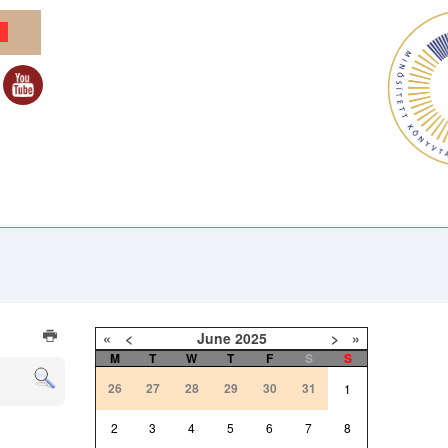
«
<
June
2025
>
»
M
T
W
T
F
S
S
26
27
28
29
30
31
1
2
3
4
5
6
7
8