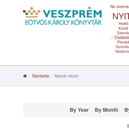
No events
NYI
Hétfő
Kedd
Szerd
Csütört
Pénte
Szomb
Vasárn
Startseite
Naptár nézet
By Year
By Month
B