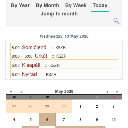
By Year
By Month
By Week
Today
Jump to month
Wednesday, 13 May 2026
Somlójenő
8:00
:: KSZR
Úrkút
8:00 - 5:00
:: KSZR
Kisapáti
5:00
:: KSZR
Nyirád
6:00
:: KSZR
«
<
May
2026
>
»
M
T
W
T
F
S
S
27
28
29
30
1
2
3
4
5
6
7
8
9
10