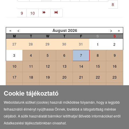
8
9
10
«
<
August
2026
>
»
M
T
W
T
F
S
S
27
28
29
30
31
1
2
3
4
5
6
7
8
9
10
11
12
13
14
15
16
17
18
19
20
21
22
23
24
25
26
27
28
29
30
Cookie tájékoztató
31
1
2
3
4
5
6
Weboldalunk sütiket (cookie) használ működése folyamán, hogy a legjobb
felhasználói élményt nyújthassa Önnek, továbbá a látogatottság mérése
céljából. A sütik használatát bármikor letilthatja! Bővebb információkat erről
Adatkezelési tájékoztatónkban olvashat.
Vissza a programokhoz