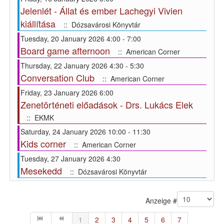
Jelenlét - Állat és ember Lachegyi Vivien
kiállítása
:: Dózsavárosi Könyvtár
Tuesday, 20 January 2026 4:00 - 7:00
Board game afternoon
:: American Corner
Thursday, 22 January 2026 4:30 - 5:30
Conversation Club
:: American Corner
Friday, 23 January 2026 6:00
Zenetörténeti előadások - Drs. Lukács Elek
:: EKMK
Saturday, 24 January 2026 10:00 - 11:30
Kids corner
:: American Corner
Tuesday, 27 January 2026 4:30
Mesekedd
:: Dózsavárosi Könyvtár
Pagination List Limit
Anzeige #
1
2
3
4
5
6
7