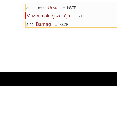
Úrkút
8:00 - 5:00
:: KSZR
Múzeumok éjszakája
:: ZUG
Barnag
5:00
:: KSZR