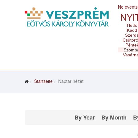
No events
NYI
Hétfő
Kedd
Szerd
Csütört
Pénte
Szomb
Vasárn
Startseite
Naptár nézet
By Year
By Month
B