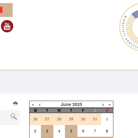
«
<
June
2025
>
»
M
T
W
T
F
S
S
26
27
28
29
30
31
1
2
3
4
5
6
7
8