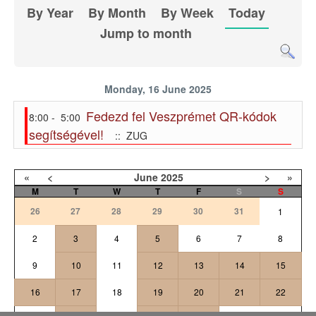
By Year
By Month
By Week
Today
Jump to month
Monday, 16 June 2025
Fedezd fel Veszprémet QR-kódok
8:00 - 5:00
segítségével!
:: ZUG
«
<
June
2025
>
»
M
T
W
T
F
S
S
26
27
28
29
30
31
1
2
3
4
5
6
7
8
9
10
11
12
13
14
15
16
17
18
19
20
21
22