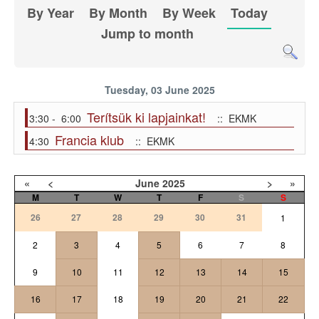
By Year
By Month
By Week
Today
Jump to month
Tuesday, 03 June 2025
Terítsük ki lapjainkat!
3:30 - 6:00
:: EKMK
Francia klub
4:30
:: EKMK
«
<
June
2025
>
»
M
T
W
T
F
S
S
26
27
28
29
30
31
1
2
3
4
5
6
7
8
9
10
11
12
13
14
15
16
17
18
19
20
21
22