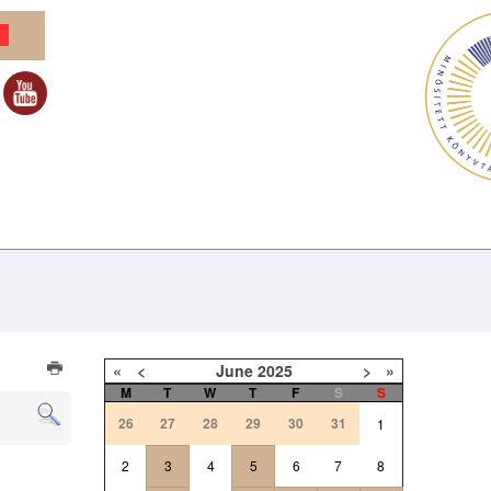
«
<
June
2025
>
»
M
T
W
T
F
S
S
26
27
28
29
30
31
1
2
3
4
5
6
7
8