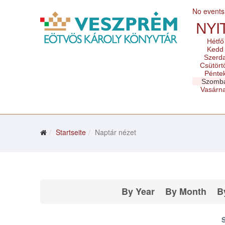
No events
NYI
Hétfő
Kedd
Szerd
Csütört
Pénte
Szomb
Vasárn
Startseite
Naptár nézet
By Year
By Month
B